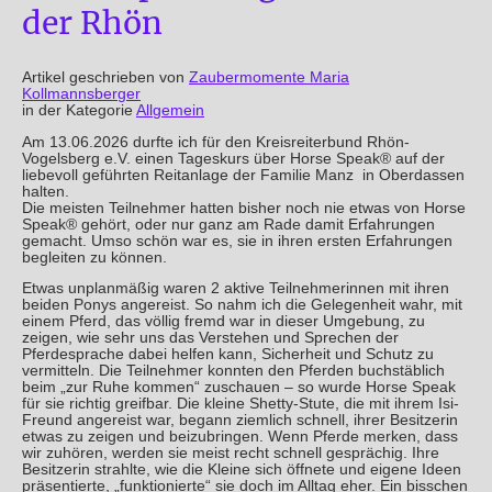
der Rhön
Artikel geschrieben von
Zaubermomente Maria
Kollmannsberger
in der Kategorie
Allgemein
Am 13.06.2026 durfte ich für den Kreisreiterbund Rhön-
Vogelsberg e.V. einen Tageskurs über Horse Speak® auf der
liebevoll geführten Reitanlage der Familie Manz in Oberdassen
halten.
Die meisten Teilnehmer hatten bisher noch nie etwas von Horse
Speak® gehört, oder nur ganz am Rade damit Erfahrungen
gemacht. Umso schön war es, sie in ihren ersten Erfahrungen
begleiten zu können.
Etwas unplanmäßig waren 2 aktive Teilnehmerinnen mit ihren
beiden Ponys angereist. So nahm ich die Gelegenheit wahr, mit
einem Pferd, das völlig fremd war in dieser Umgebung, zu
zeigen, wie sehr uns das Verstehen und Sprechen der
Pferdesprache dabei helfen kann, Sicherheit und Schutz zu
vermitteln. Die Teilnehmer konnten den Pferden buchstäblich
beim „zur Ruhe kommen“ zuschauen – so wurde Horse Speak
für sie richtig greifbar. Die kleine Shetty-Stute, die mit ihrem Isi-
Freund angereist war, begann ziemlich schnell, ihrer Besitzerin
etwas zu zeigen und beizubringen. Wenn Pferde merken, dass
wir zuhören, werden sie meist recht schnell gesprächig. Ihre
Besitzerin strahlte, wie die Kleine sich öffnete und eigene Ideen
präsentierte, „funktionierte“ sie doch im Alltag eher. Ein bisschen