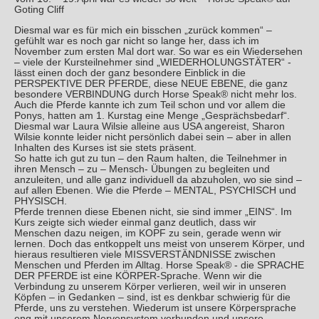
Goting Cliff
Diesmal war es für mich ein bisschen „zurück kommen“ –
gefühlt war es noch gar nicht so lange her, dass ich im
November zum ersten Mal dort war. So war es ein Wiedersehen
– viele der Kursteilnehmer sind „WIEDERHOLUNGSTÄTER“ -
lässt einen doch der ganz besondere Einblick in die
PERSPEKTIVE DER PFERDE, diese NEUE EBENE, die ganz
besondere VERBINDUNG durch Horse Speak® nicht mehr los.
Auch die Pferde kannte ich zum Teil schon und vor allem die
Ponys, hatten am 1. Kurstag eine Menge „Gesprächsbedarf“.
Diesmal war Laura Wilsie alleine aus USA angereist, Sharon
Wilsie konnte leider nicht persönlich dabei sein – aber in allen
Inhalten des Kurses ist sie stets präsent.
So hatte ich gut zu tun – den Raum halten, die Teilnehmer in
ihren Mensch – zu – Mensch- Übungen zu begleiten und
anzuleiten, und alle ganz individuell da abzuholen, wo sie sind –
auf allen Ebenen. Wie die Pferde – MENTAL, PSYCHISCH und
PHYSISCH.
Pferde trennen diese Ebenen nicht, sie sind immer „EINS“. Im
Kurs zeigte sich wieder einmal ganz deutlich, dass wir
Menschen dazu neigen, im KOPF zu sein, gerade wenn wir
lernen. Doch das entkoppelt uns meist von unserem Körper, und
hieraus resultieren viele MISSVERSTÄNDNISSE zwischen
Menschen und Pferden im Alltag. Horse Speak® - die SPRACHE
DER PFERDE ist eine KÖRPER-Sprache. Wenn wir die
Verbindung zu unserem Körper verlieren, weil wir in unseren
Köpfen – in Gedanken – sind, ist es denkbar schwierig für die
Pferde, uns zu verstehen. Wiederum ist unsere Körpersprache
eng mit unserem Nervensystem verbunden und unsere