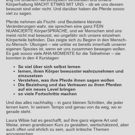
Körperhaltung MACHT ETWAS MIT UNS – ob wir uns dessen
bewusst sind oder nicht. Und darüber haben die Pferde soooo
viel zu sagen.
Pferde nehmen als Flucht- und Beutetiere kleinste
Veränderungen wahr, sie sprechen eine ganz FEIN
NUANCIERTE KörperSPRACHE, und wir Menschen sind uns
meist nicht mal bewusst, wo ungefähr sich unsere einzelnen
Körperteile befinden. Das zeigte sich zu Beginn in den Mensch-
zu-Mensch- Übungen – wie unklar es bereits innerhalb unserer
eigenen Spezies ist, wenn wir uns zusammen bewegen wollen.
Es gab soooo viele AHA-MOMENTE für die Teilnehmer – sie
konnten in den 4 Kurstagen
So viel über sich selbst lernen
Iernen, ihren Körper bewusster wahrzunehmen und
einzusetzen
Verstehen, was ihre Pferde ihnen sagen wollen
Die Beziehung und das Vertrauen zu ihren Pferden
auf ein neues Level bringen
so viele Fortschritte machen
Und das alles nachhaltig – in ganz kleinen Schritten, die jeder
lernen kann. In seinem Tempo und genau von da weg, wo er
gerade steht.
Laura Wilsie hat es geschafft, auf ihre ganz eigene Art und
Weise, einen grandiosen Kurs zu gestalten, wertschätzend, aber
auch offen und ehrlich zu sein, auch kritische Themen
anzusprechen.