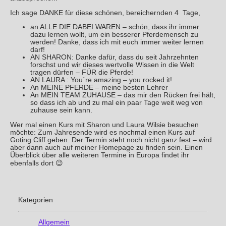
Ich sage DANKE für diese schönen, bereichernden 4 Tage,
an ALLE DIE DABEI WAREN – schön, dass ihr immer
dazu lernen wollt, um ein besserer Pferdemensch zu
werden! Danke, dass ich mit euch immer weiter lernen
darf!
AN SHARON: Danke dafür, dass du seit Jahrzehnten
forschst und wir dieses wertvolle Wissen in die Welt
tragen dürfen – FÜR die Pferde!
AN LAURA : You´re amazing – you rocked it!
An MEINE PFERDE – meine besten Lehrer
An MEIN TEAM ZUHAUSE – das mir den Rücken frei hält,
so dass ich ab und zu mal ein paar Tage weit weg von
zuhause sein kann.
Wer mal einen Kurs mit Sharon und Laura Wilsie besuchen
möchte: Zum Jahresende wird es nochmal einen Kurs auf
Goting Cliff geben. Der Termin steht noch nicht ganz fest – wird
aber dann auch auf meiner Homepage zu finden sein. Einen
Überblick über alle weiteren Termine in Europa findet ihr
ebenfalls dort 😉
Kategorien
Allgemein