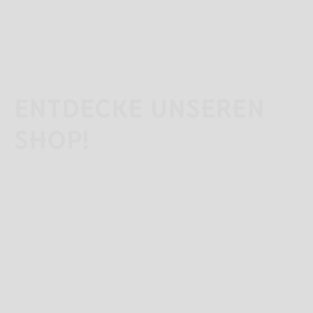
"DENKE NICHT IN PROBLEMEN. DENKE IN
LÖSUNGEN"
Goethe
ENTDECKE UNSEREN
SHOP!
Hier findest du Tickets für unsere Kurse.
Nach und nach werden auch ausgewählte, besondere Produkte
und Lösungen für Pferde und ihre Menschen sowie Gutscheine
ihren Platz finden.