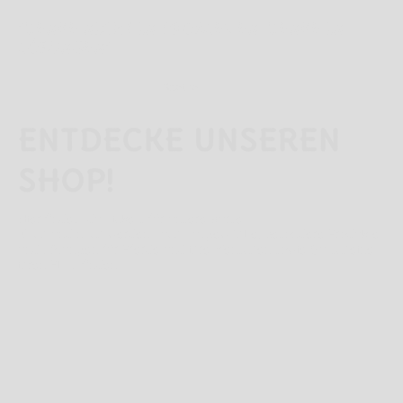
"DENKE NICHT IN PROBLEMEN. DENKE IN
LÖSUNGEN"
Goethe
ENTDECKE UNSEREN
SHOP!
Hier findest du Tickets für unsere Kurse.
Nach und nach werden auch ausgewählte, besondere Produkte
und Lösungen für Pferde und ihre Menschen sowie Gutscheine
ihren Platz finden.